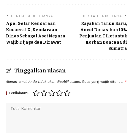
BERITA SEBELUMNYA
BERITA BERIKUTNYA
Apel Gelar Kendaraan
Rayakan Tahun Baru,
Kodaeral X, Kendaraan
Ancol Donasikan 10%
Dinas Sebagai Aset Negara
Penjualan Tiket untuk
Wajib Dijaga dan Dirawat
Korban Bencana di
Sumatra
Tinggalkan ulasan
Alamat email Anda tidak akan dipublikasikan.
Ruas yang wajib ditandai
*
Penilaianmu