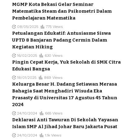
MGMP Kota Bekasi Gelar Seminar
Matematika Steam dan Psikometri Dalam
Pembelajaran Matematika
08/05/2025
775 Views
Petualangan Edukatif: Antusiasme Siswa
UPTD 8 Banjaran Padang Cermin Dalam
Kegiatan Hiking
16/02/2025
630 Views
Pingin Cepat Kerja, Yuk Sekolah di SMK Citra
Edukasi Bangsa
18/01/2025
869 Views
Keluarga Besar H. Dadang Setiawan Merasa
Bahagia Saat Menghadiri Wisuda Eka
Prasasty di Universitas 17 Agustus 45 Tahun
2024
24/10/2024
665 Views
Deklarasi Anti Tawuran Di Sekolah Yayasan
Islam SMP Al Jihad Johar Baru Jakarta Pusat
24/10/2024
1.1k Views