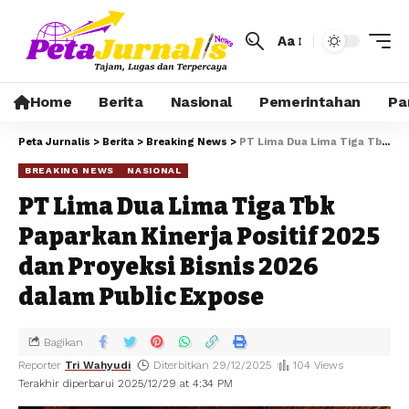
Aa
Home
Berita
Nasional
Pemerintahan
Pa
Peta Jurnalis
>
Berita
>
Breaking News
>
PT Lima Dua Lima Tiga Tbk Paparkan Kinerja Positif 2025 dan Proyeksi Bisnis 2026 dalam Public Expose
BREAKING NEWS
NASIONAL
PT Lima Dua Lima Tiga Tbk
Paparkan Kinerja Positif 2025
dan Proyeksi Bisnis 2026
dalam Public Expose
Bagikan
Reporter
Tri Wahyudi
Diterbitkan 29/12/2025
104 Views
Terakhir diperbarui 2025/12/29 at 4:34 PM