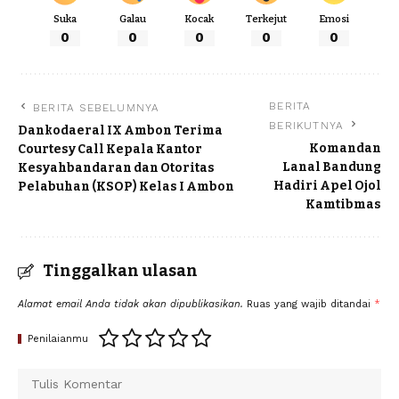
Suka
Galau
Kocak
Terkejut
Emosi
0
0
0
0
0
BERITA
BERITA SEBELUMNYA
BERIKUTNYA
Dankodaeral IX Ambon Terima
Komandan
Courtesy Call Kepala Kantor
Lanal Bandung
Kesyahbandaran dan Otoritas
Hadiri Apel Ojol
Pelabuhan (KSOP) Kelas I Ambon
Kamtibmas
Tinggalkan ulasan
Alamat email Anda tidak akan dipublikasikan.
Ruas yang wajib ditandai
*
Penilaianmu