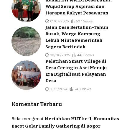
Kadafi.SH.MM.Di Desa Bunut,
Wujud Serap Aspirasi dan
Harapan Rakyat Pesawaran
01/07/2025
507 Views
Jalan Desa Bertahun-Tahun
Rusak, Warga Kampung
Lebuh Minta Pemerintah
Segera Bertindak
30/06/2025
446 Views
Pelatihan Smart Village di
Desa Ceringin Asri Menuju
Era Digitalisasi Pelayanan
Desa
18/11/2024
748 Views
Komentar Terbaru
Rida
mengenai
Meriahkan HUT ke-1, Komunitas
Bacot Gelar Family Gathering di Bogor