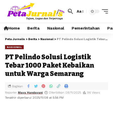
Aa
Home
Berita
Nasional
Pemerintahan
Pa
Peta Jurnalis
>
Berita
>
Nasional
>
PT Pelindo Solusi Logistik Tebar 1000 Paket Kebaikan untuk Warga Semarang
NASIONAL
PT Pelindo Solusi Logistik
Tebar 1000 Paket Kebaikan
untuk Warga Semarang
Bagikan
Reporter
Maya Handayani
Diterbitkan 08/11/2025
96 Views
Terakhir diperbarui 2025/11/08 at 5:56 PM