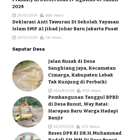
2024
24/10/2024
668 Views
Deklarasi Anti Tawuran Di Sekolah Yayasan
Islam SMP Al Jihad Johar Baru Jakarta Pusat
24/10/2024
1.1k Views
Seputar Desa
Jalan Rusak di Desa
Sanghiang Jaya, Kecamatan
Cimarga, Kabupaten Lebak
Tak Kunjung di Perbaiki
05/08/2025
408 Views
Pembangunan Tanggul BPBD
di Desa Bunut, Way Ratai:
Harapan Baru Warga Hadapi
Banjir
02/07/2025
470 Views
Reses DPR RI DR.H.Muhammad