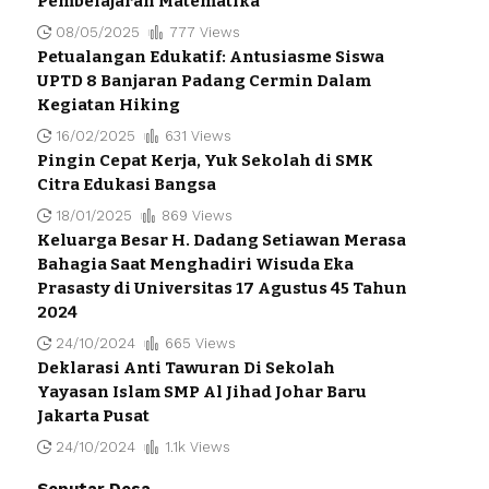
Pembelajaran Matematika
08/05/2025
777 Views
Petualangan Edukatif: Antusiasme Siswa
UPTD 8 Banjaran Padang Cermin Dalam
Kegiatan Hiking
16/02/2025
631 Views
Pingin Cepat Kerja, Yuk Sekolah di SMK
Citra Edukasi Bangsa
18/01/2025
869 Views
Keluarga Besar H. Dadang Setiawan Merasa
Bahagia Saat Menghadiri Wisuda Eka
Prasasty di Universitas 17 Agustus 45 Tahun
2024
24/10/2024
665 Views
Deklarasi Anti Tawuran Di Sekolah
Yayasan Islam SMP Al Jihad Johar Baru
Jakarta Pusat
24/10/2024
1.1k Views
Seputar Desa