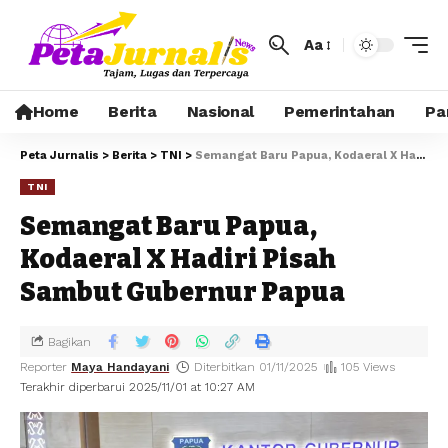
Aa
Home
Berita
Nasional
Pemerintahan
Pa
Peta Jurnalis
>
Berita
>
TNI
>
Semangat Baru Papua, Kodaeral X Hadiri Pisah Sambut Gubernur Papua
TNI
Semangat Baru Papua,
Kodaeral X Hadiri Pisah
Sambut Gubernur Papua
Bagikan
Reporter
Maya Handayani
Diterbitkan 01/11/2025
105 Views
Terakhir diperbarui 2025/11/01 at 10:27 AM