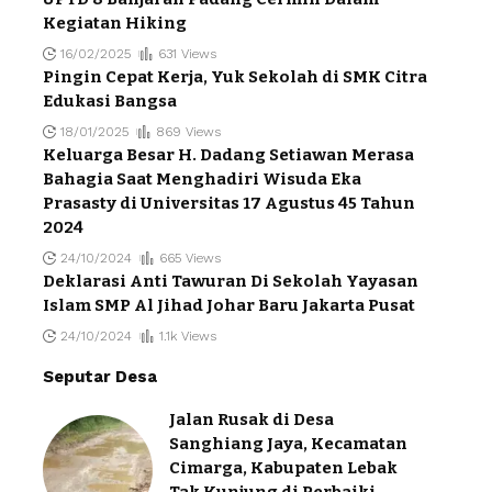
Kegiatan Hiking
16/02/2025
631 Views
Pingin Cepat Kerja, Yuk Sekolah di SMK Citra
Edukasi Bangsa
18/01/2025
869 Views
Keluarga Besar H. Dadang Setiawan Merasa
Bahagia Saat Menghadiri Wisuda Eka
Prasasty di Universitas 17 Agustus 45 Tahun
2024
24/10/2024
665 Views
Deklarasi Anti Tawuran Di Sekolah Yayasan
Islam SMP Al Jihad Johar Baru Jakarta Pusat
24/10/2024
1.1k Views
Seputar Desa
Jalan Rusak di Desa
Sanghiang Jaya, Kecamatan
Cimarga, Kabupaten Lebak
Tak Kunjung di Perbaiki