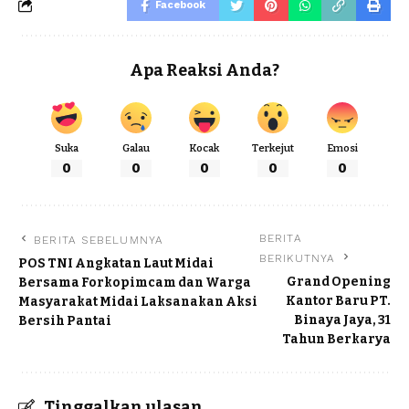
Facebook
Apa Reaksi Anda?
Suka
Galau
Kocak
Terkejut
Emosi
0
0
0
0
0
BERITA
BERITA SEBELUMNYA
BERIKUTNYA
POS TNI Angkatan Laut Midai
Grand Opening
Bersama Forkopimcam dan Warga
Kantor Baru PT.
Masyarakat Midai Laksanakan Aksi
Binaya Jaya, 31
Bersih Pantai
Tahun Berkarya
Tinggalkan ulasan