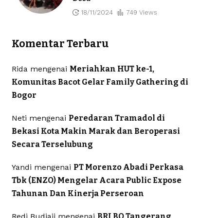
18/11/2024
749 Views
Komentar Terbaru
Rida
mengenai
Meriahkan HUT ke-1,
Komunitas Bacot Gelar Family Gathering di
Bogor
Neti
mengenai
Peredaran Tramadol di
Bekasi Kota Makin Marak dan Beroperasi
Secara Terselubung
Yandi
mengenai
PT Morenzo Abadi Perkasa
Tbk (ENZO) Mengelar Acara Public Expose
Tahunan Dan Kinerja Perseroan
Redi Budiaji
mengenai
BRI BO Tangerang