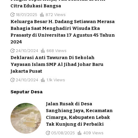
Citra Edukasi Bangsa
18/01/2025
872 Views
Keluarga Besar H. Dadang Setiawan Merasa
Bahagia Saat Menghadiri Wisuda Eka
Prasasty di Universitas 17 Agustus 45 Tahun
2024
24/10/2024
668 Views
Deklarasi Anti Tawuran Di Sekolah
Yayasan Islam SMP Al Jihad Johar Baru
Jakarta Pusat
24/10/2024
1.1k Views
Seputar Desa
Jalan Rusak di Desa
Sanghiang Jaya, Kecamatan
Cimarga, Kabupaten Lebak
Tak Kunjung di Perbaiki
05/08/2025
409 Views