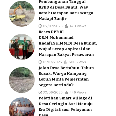
Pembangunan Tanggul
BPBD di Desa Bunut, Way
Ratai: Harapan Baru Warga
Hadapi Banjir
02/07/2025
470 Views
Reses DPR RI
DR.H.Muhammad
Kadafi.SH.MM.Di Desa Bunut,
Wujud Serap Aspirasi dan
Harapan Rakyat Pesawaran
01/07/2025
508 Views
Jalan Desa Bertahun-Tahun
Rusak, Warga Kampung
Lebuh Minta Pemerintah
Segera Bertindak
30/06/2025
446 Views
Pelatihan Smart Village di
Desa Ceringin Asri Menuju
Era Digitalisasi Pelayanan
Desa