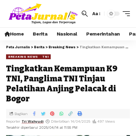
Aa
Home
Berita
Nasional
Pemerintahan
Pa
Peta Jurnalis
>
Berita
>
Breaking News
>
Tingkatkan Kemampuan K9 TNI, Panglima TNI Tinjau Pelatihan Anjing Pelacak di Bogor
BREAKING NEWS
TNI
Tingkatkan Kemampuan K9
TNI, Panglima TNI Tinjau
Pelatihan Anjing Pelacak di
Bogor
Bagikan
Reporter
Tri Wahyudi
Diterbitkan 14/04/2025
497 Views
Terakhir diperbarui 2025/04/14 at 11:55 PM