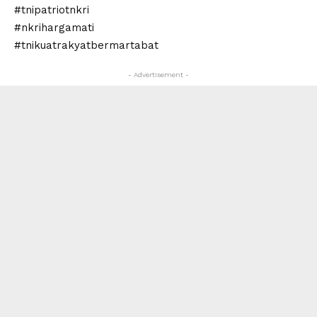
#tnipatriotnkri
#nkrihargamati
#tnikuatrakyatbermartabat
- Advertisement -