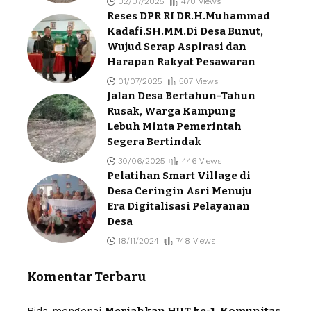
02/07/2025
470 Views
Reses DPR RI DR.H.Muhammad
Kadafi.SH.MM.Di Desa Bunut,
Wujud Serap Aspirasi dan
Harapan Rakyat Pesawaran
01/07/2025
507 Views
Jalan Desa Bertahun-Tahun
Rusak, Warga Kampung
Lebuh Minta Pemerintah
Segera Bertindak
30/06/2025
446 Views
Pelatihan Smart Village di
Desa Ceringin Asri Menuju
Era Digitalisasi Pelayanan
Desa
18/11/2024
748 Views
Komentar Terbaru