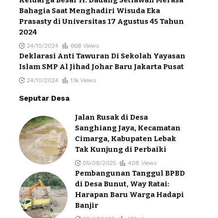
Keluarga Besar H. Dadang Setiawan Merasa
Bahagia Saat Menghadiri Wisuda Eka
Prasasty di Universitas 17 Agustus 45 Tahun
2024
24/10/2024
668 Views
Deklarasi Anti Tawuran Di Sekolah Yayasan
Islam SMP Al Jihad Johar Baru Jakarta Pusat
24/10/2024
1.1k Views
Seputar Desa
Jalan Rusak di Desa
Sanghiang Jaya, Kecamatan
Cimarga, Kabupaten Lebak
Tak Kunjung di Perbaiki
05/08/2025
408 Views
Pembangunan Tanggul BPBD
di Desa Bunut, Way Ratai:
Harapan Baru Warga Hadapi
Banjir