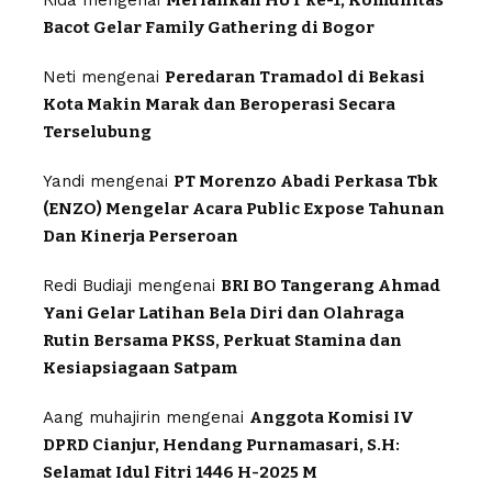
Rida
mengenai
Meriahkan HUT ke-1, Komunitas
Bacot Gelar Family Gathering di Bogor
Neti
mengenai
Peredaran Tramadol di Bekasi
Kota Makin Marak dan Beroperasi Secara
Terselubung
Yandi
mengenai
PT Morenzo Abadi Perkasa Tbk
(ENZO) Mengelar Acara Public Expose Tahunan
Dan Kinerja Perseroan
Redi Budiaji
mengenai
BRI BO Tangerang Ahmad
Yani Gelar Latihan Bela Diri dan Olahraga
Rutin Bersama PKSS, Perkuat Stamina dan
Kesiapsiagaan Satpam
Aang muhajirin
mengenai
Anggota Komisi IV
DPRD Cianjur, Hendang Purnamasari, S.H:
Selamat Idul Fitri 1446 H-2025 M