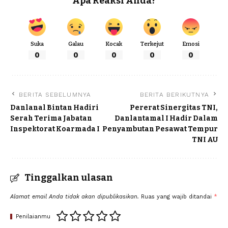
Apa Reaksi Anda?
Suka
Galau
Kocak
Terkejut
Emosi
0
0
0
0
0
BERITA SEBELUMNYA
BERITA BERIKUTNYA
Danlanal Bintan Hadiri
Pererat Sinergitas TNI,
Serah Terima Jabatan
Danlantamal I Hadir Dalam
Inspektorat Koarmada I
Penyambutan Pesawat Tempur
TNI AU
Tinggalkan ulasan
Alamat email Anda tidak akan dipublikasikan.
Ruas yang wajib ditandai
*
Penilaianmu