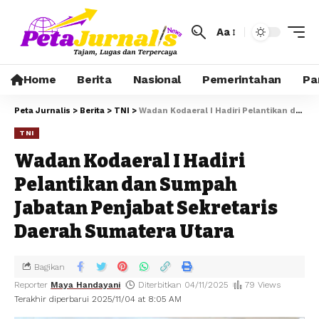
Aa
Home
Berita
Nasional
Pemerintahan
Pa
Peta Jurnalis
>
Berita
>
TNI
>
Wadan Kodaeral I Hadiri Pelantikan dan Sumpah Jabatan Penjabat Sekretaris Daerah Sumatera Utara
TNI
Wadan Kodaeral I Hadiri
Pelantikan dan Sumpah
Jabatan Penjabat Sekretaris
Daerah Sumatera Utara
Bagikan
Reporter
Maya Handayani
Diterbitkan 04/11/2025
79 Views
Terakhir diperbarui 2025/11/04 at 8:05 AM