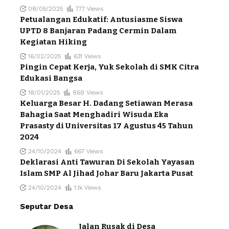
08/05/2025
777 Views
Petualangan Edukatif: Antusiasme Siswa
UPTD 8 Banjaran Padang Cermin Dalam
Kegiatan Hiking
16/02/2025
631 Views
Pingin Cepat Kerja, Yuk Sekolah di SMK Citra
Edukasi Bangsa
18/01/2025
869 Views
Keluarga Besar H. Dadang Setiawan Merasa
Bahagia Saat Menghadiri Wisuda Eka
Prasasty di Universitas 17 Agustus 45 Tahun
2024
24/10/2024
667 Views
Deklarasi Anti Tawuran Di Sekolah Yayasan
Islam SMP Al Jihad Johar Baru Jakarta Pusat
24/10/2024
1.1k Views
Seputar Desa
Jalan Rusak di Desa