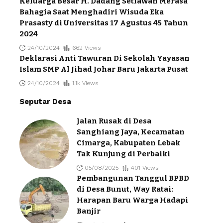
Keluarga Besar H. Dadang Setiawan Merasa
Bahagia Saat Menghadiri Wisuda Eka
Prasasty di Universitas 17 Agustus 45 Tahun
2024
24/10/2024
662 Views
Deklarasi Anti Tawuran Di Sekolah Yayasan
Islam SMP Al Jihad Johar Baru Jakarta Pusat
24/10/2024
1.1k Views
Seputar Desa
Jalan Rusak di Desa
Sanghiang Jaya, Kecamatan
Cimarga, Kabupaten Lebak
Tak Kunjung di Perbaiki
05/08/2025
401 Views
Pembangunan Tanggul BPBD
di Desa Bunut, Way Ratai:
Harapan Baru Warga Hadapi
Banjir