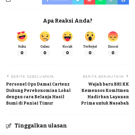
Apa Reaksi Anda?
Suka
Galau
Kocak
Terkejut
Emosi
0
0
0
0
0
BERITA SEBELUMNYA
BERITA BERIKUTNYA
Personel Ops Damai Cartenz
Wajah baru BRI KK
Dukung Perekonomian Lokal
Kemensos Komitmen
dengan cara Belanja Hasil
Hadirkan Layanan
Bumi di Paniai Timur
Prima untuk Nasabah
Tinggalkan ulasan