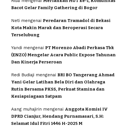
Rida
mengenai
Meriahkan HUT ke-1, Komunitas
Bacot Gelar Family Gathering di Bogor
Neti
mengenai
Peredaran Tramadol di Bekasi
Kota Makin Marak dan Beroperasi Secara
Terselubung
Yandi
mengenai
PT Morenzo Abadi Perkasa Tbk
(ENZO) Mengelar Acara Public Expose Tahunan
Dan Kinerja Perseroan
Redi Budiaji
mengenai
BRI BO Tangerang Ahmad
Yani Gelar Latihan Bela Diri dan Olahraga
Rutin Bersama PKSS, Perkuat Stamina dan
Kesiapsiagaan Satpam
Aang muhajirin
mengenai
Anggota Komisi IV
DPRD Cianjur, Hendang Purnamasari, S.H:
Selamat Idul Fitri 1446 H-2025 M