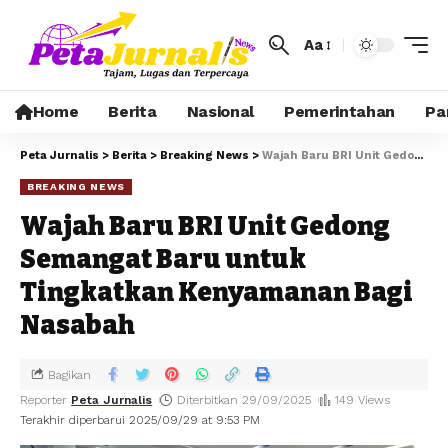
Aa
Home
Berita
Nasional
Pemerintahan
Pa
Peta Jurnalis
>
Berita
>
Breaking News
>
Wajah Baru BRI Unit Gedong Semangat Baru untuk Tingkatkan Kenyamanan Bagi Nasabah
BREAKING NEWS
Wajah Baru BRI Unit Gedong
Semangat Baru untuk
Tingkatkan Kenyamanan Bagi
Nasabah
Bagikan
Reporter
Peta Jurnalis
Diterbitkan 29/09/2025
149 Views
Terakhir diperbarui 2025/09/29 at 9:53 PM