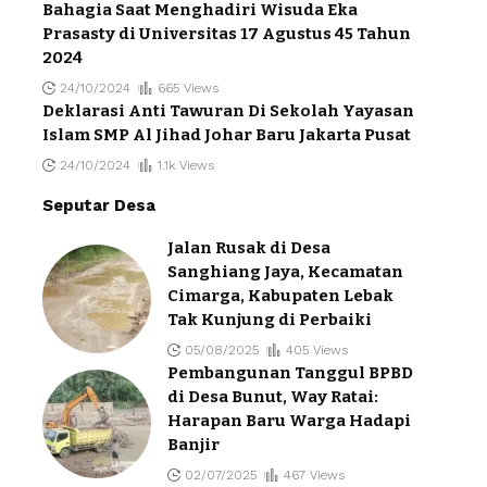
Bahagia Saat Menghadiri Wisuda Eka
Prasasty di Universitas 17 Agustus 45 Tahun
2024
24/10/2024
665 Views
Deklarasi Anti Tawuran Di Sekolah Yayasan
Islam SMP Al Jihad Johar Baru Jakarta Pusat
24/10/2024
1.1k Views
Seputar Desa
Jalan Rusak di Desa
Sanghiang Jaya, Kecamatan
Cimarga, Kabupaten Lebak
Tak Kunjung di Perbaiki
05/08/2025
405 Views
Pembangunan Tanggul BPBD
di Desa Bunut, Way Ratai:
Harapan Baru Warga Hadapi
Banjir
02/07/2025
467 Views