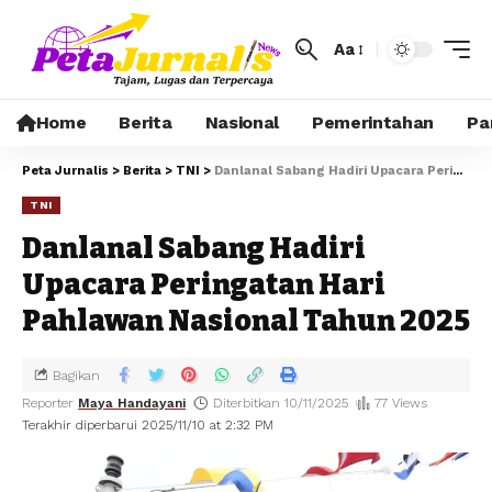
Aa
Home
Berita
Nasional
Pemerintahan
Pa
Peta Jurnalis
>
Berita
>
TNI
>
Danlanal Sabang Hadiri Upacara Peringatan Hari Pahlawan Nasional Tahun 2025
TNI
Danlanal Sabang Hadiri
Upacara Peringatan Hari
Pahlawan Nasional Tahun 2025
Bagikan
Reporter
Maya Handayani
Diterbitkan 10/11/2025
77 Views
Terakhir diperbarui 2025/11/10 at 2:32 PM