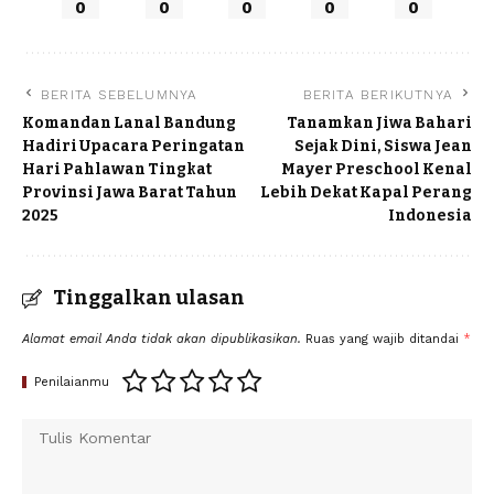
0
0
0
0
0
BERITA SEBELUMNYA
BERITA BERIKUTNYA
Komandan Lanal Bandung
Tanamkan Jiwa Bahari
Hadiri Upacara Peringatan
Sejak Dini, Siswa Jean
Hari Pahlawan Tingkat
Mayer Preschool Kenal
Provinsi Jawa Barat Tahun
Lebih Dekat Kapal Perang
2025
Indonesia
Tinggalkan ulasan
Alamat email Anda tidak akan dipublikasikan.
Ruas yang wajib ditandai
*
Penilaianmu