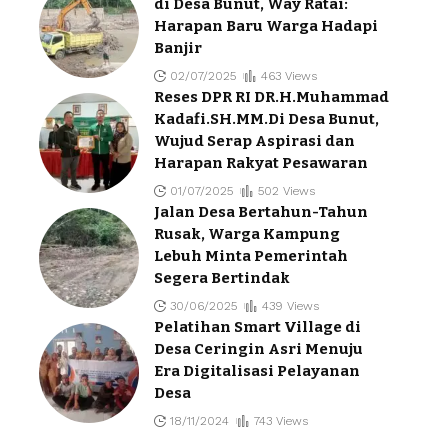
di Desa Bunut, Way Ratai:
Harapan Baru Warga Hadapi
Banjir
02/07/2025
463 Views
Reses DPR RI DR.H.Muhammad
Kadafi.SH.MM.Di Desa Bunut,
Wujud Serap Aspirasi dan
Harapan Rakyat Pesawaran
01/07/2025
502 Views
Jalan Desa Bertahun-Tahun
Rusak, Warga Kampung
Lebuh Minta Pemerintah
Segera Bertindak
30/06/2025
439 Views
Pelatihan Smart Village di
Desa Ceringin Asri Menuju
Era Digitalisasi Pelayanan
Desa
18/11/2024
743 Views