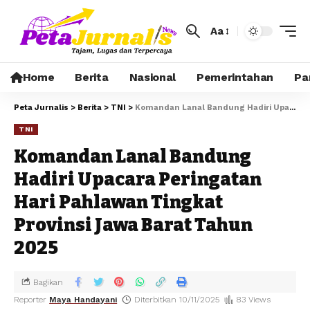
Aa
Home
Berita
Nasional
Pemerintahan
Pa
Peta Jurnalis
>
Berita
>
TNI
>
Komandan Lanal Bandung Hadiri Upacara Peringatan Hari Pahlawan Tingkat Provinsi Jawa Barat Tahun 2025
TNI
Komandan Lanal Bandung
Hadiri Upacara Peringatan
Hari Pahlawan Tingkat
Provinsi Jawa Barat Tahun
2025
Bagikan
Reporter
Maya Handayani
Diterbitkan 10/11/2025
83 Views