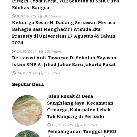
Pingin Cepat Kerja, Yuk Sekolah di SMK Citra
Edukasi Bangsa
18/01/2025
867 Views
Keluarga Besar H. Dadang Setiawan Merasa
Bahagia Saat Menghadiri Wisuda Eka
Prasasty di Universitas 17 Agustus 45 Tahun
2024
24/10/2024
662 Views
Deklarasi Anti Tawuran Di Sekolah Yayasan
Islam SMP Al Jihad Johar Baru Jakarta Pusat
24/10/2024
1.1k Views
Seputar Desa
Jalan Rusak di Desa
Sanghiang Jaya, Kecamatan
Cimarga, Kabupaten Lebak
Tak Kunjung di Perbaiki
05/08/2025
401 Views
Pembangunan Tanggul BPBD