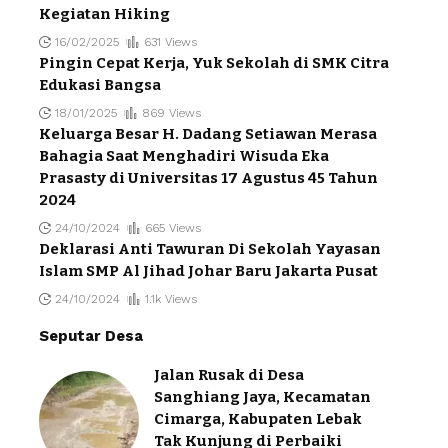
Kegiatan Hiking
16/02/2025
631 Views
Pingin Cepat Kerja, Yuk Sekolah di SMK Citra
Edukasi Bangsa
18/01/2025
869 Views
Keluarga Besar H. Dadang Setiawan Merasa
Bahagia Saat Menghadiri Wisuda Eka
Prasasty di Universitas 17 Agustus 45 Tahun
2024
24/10/2024
665 Views
Deklarasi Anti Tawuran Di Sekolah Yayasan
Islam SMP Al Jihad Johar Baru Jakarta Pusat
24/10/2024
1.1k Views
Seputar Desa
Jalan Rusak di Desa
Sanghiang Jaya, Kecamatan
Cimarga, Kabupaten Lebak
Tak Kunjung di Perbaiki