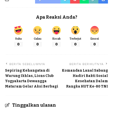
Apa Reaksi Anda?
Suka
Galau
Kocak
Terkejut
Emosi
0
0
0
0
0
BERITA SEBELUMNYA
BERITA BERIKUTNYA
Sepiring Kehangatan di
Komandan Lanal Sabang
Warung Ikhlas, Lions Club
Hadiri Bakti Sosial
Yogyakarta Dewangga
Kesehatan Dalam
Mataram Gelar Aksi Berbagi
Rangka HUT Ke-80 TNI
Tinggalkan ulasan