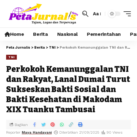
Aa
Home
Berita
Nasional
Pemerintahan
Pa
Peta Jurnalis
>
Berita
>
TNI
>
Perkokoh Kemanunggalan TNI dan Rakyat, Lanal Dumai Turut Sukseskan Bakti Sosial dan Bakti Kesehatan di Makodam XIX Tuanku Tambusai
TNI
Perkokoh Kemanunggalan TNI
dan Rakyat, Lanal Dumai Turut
Sukseskan Bakti Sosial dan
Bakti Kesehatan di Makodam
XIX Tuanku Tambusai
Bagikan
Reporter
Maya Handayani
Diterbitkan 21/09/2025
90 Views