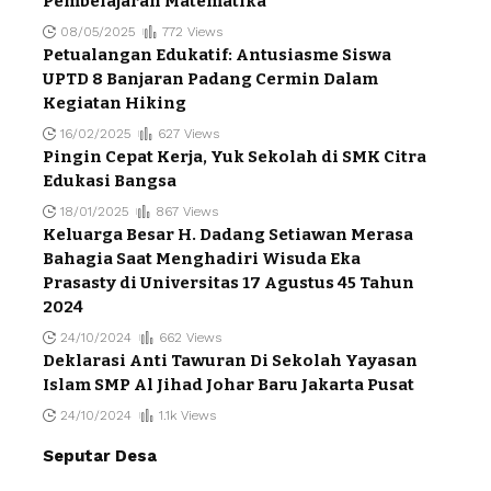
Pembelajaran Matematika
08/05/2025
772 Views
Petualangan Edukatif: Antusiasme Siswa
UPTD 8 Banjaran Padang Cermin Dalam
Kegiatan Hiking
16/02/2025
627 Views
Pingin Cepat Kerja, Yuk Sekolah di SMK Citra
Edukasi Bangsa
18/01/2025
867 Views
Keluarga Besar H. Dadang Setiawan Merasa
Bahagia Saat Menghadiri Wisuda Eka
Prasasty di Universitas 17 Agustus 45 Tahun
2024
24/10/2024
662 Views
Deklarasi Anti Tawuran Di Sekolah Yayasan
Islam SMP Al Jihad Johar Baru Jakarta Pusat
24/10/2024
1.1k Views
Seputar Desa