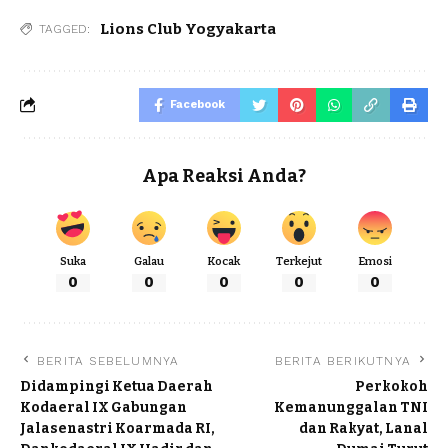
Lions Club Yogyakarta
TAGGED:
Facebook
Apa Reaksi Anda?
Suka
Galau
Kocak
Terkejut
Emosi
0
0
0
0
0
BERITA SEBELUMNYA
BERITA BERIKUTNYA
Didampingi Ketua Daerah
Perkokoh
Kodaeral IX Gabungan
Kemanunggalan TNI
Jalasenastri Koarmada RI,
dan Rakyat, Lanal