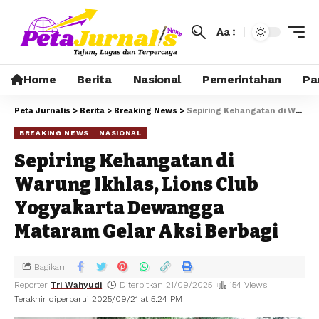
Aa
Home
Berita
Nasional
Pemerintahan
Pa
Peta Jurnalis
>
Berita
>
Breaking News
>
Sepiring Kehangatan di Warung Ikhlas, Lions Club Yogyakarta Dewangga Mataram Gelar Aksi Berbagi
BREAKING NEWS
NASIONAL
Sepiring Kehangatan di
Warung Ikhlas, Lions Club
Yogyakarta Dewangga
Mataram Gelar Aksi Berbagi
Bagikan
Reporter
Tri Wahyudi
Diterbitkan 21/09/2025
154 Views
Terakhir diperbarui 2025/09/21 at 5:24 PM