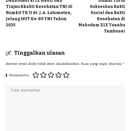
Dankodaeral IX Hadir dan
Dumai Turut
Tinjau Bhakti Kesehatan TNI di
Sukseskan Bakti
Rumkit TK II dr. J.A. Latumeten,
Sosial dan Bakti
Jelang HUT Ke-80 TNI Tahun
Kesehatan di
2025
Makodam XIX Tuanku
Tambusai
Tinggalkan ulasan
Alamat email Anda tidak akan dipublikasikan.
Ruas yang wajib ditandai
*
Penilaianmu